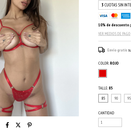
3
CUOTAS SIN INT
10% de descuento
p
VER MEDIOS DE PAGO
Envío gratis
s
COLOR:
ROJO
TALLE:
85
85
90
95
CANTIDAD