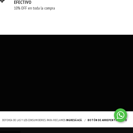
EFECTIVO
10% OFF en toda la compra
.
DEFENSA DE LAS Y LOS CONSUMIDORES. PARA RECLAMOS
INGRESÁ ACÁ.
/
BOTÓN DE ARREPENTIMIENTO