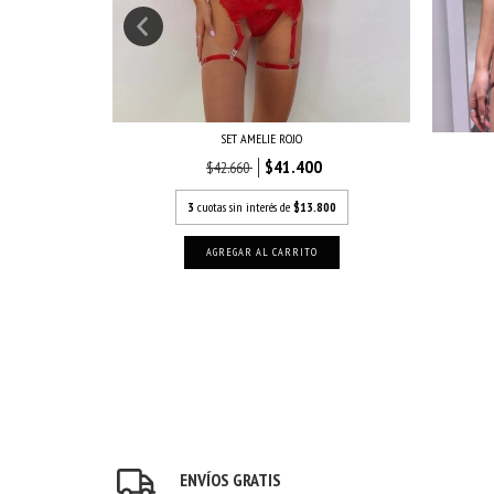
SET AMELIE ROJO
$41.400
$42.660
0
3
cuotas sin interés de
$13.800
690
AGREGAR AL CARRITO
ENVÍOS GRATIS