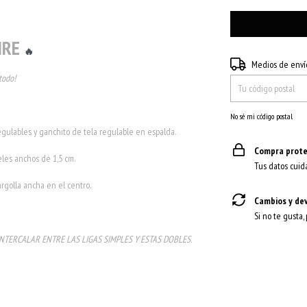
IRE
🔥
Entregas para el CP:
Medios de enví
todo!
No sé mi código postal
regulables y ganchito de tela regulable en espalda.
Compra prote
les anchos de 1,5 cm.
Tus datos cuid
argolla ancha en el centro.
Cambios y de
Si no te gusta,
INTERCALAR ENTRE LAS LIGAS SIMPLES Y ESTAS DOBLES.