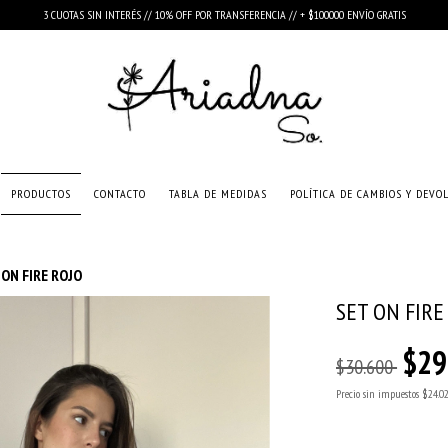
3 CUOTAS SIN INTERÉS // 10% OFF POR TRANSFERENCIA // + $100000 ENVÍO GRATIS
PRODUCTOS
CONTACTO
TABLA DE MEDIDAS
POLÍTICA DE CAMBIOS Y DEVO
 ON FIRE ROJO
SET ON FIRE
$29
$30.600
Precio sin impuestos
$24.0