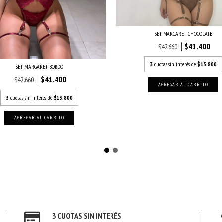
SET MARGARET CHOCOLATE
$41.400
$42.660
3
cuotas sin interés de
$13.800
SET MARGARET BORDO
$41.400
$42.660
AGREGAR AL CARRITO
3
cuotas sin interés de
$13.800
AGREGAR AL CARRITO
3 CUOTAS SIN INTERÉS