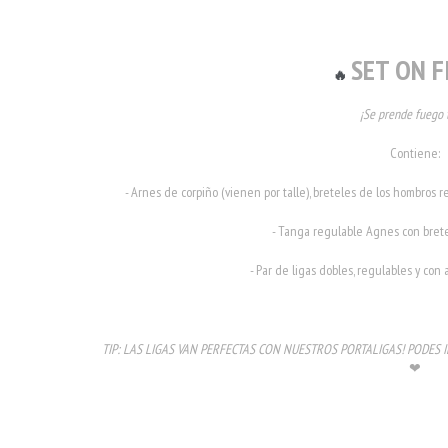
SET ON F
🔥
¡Se prende fuego 
Contiene:
- Arnes de corpiño (vienen por talle), breteles de los hombros 
- Tanga regulable Agnes con brete
- Par de ligas dobles, regulables y con 
TIP: LAS LIGAS VAN PERFECTAS CON NUESTROS PORTALIGAS! PODES 
❤