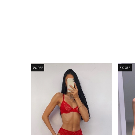
NUEVO
3
%
OFF
3
%
OFF