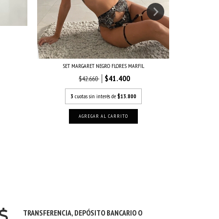
SET MARGARET NEGRO FLORES MARFIL
$41.400
$42.660
3
c
3
cuotas sin interés de
$13.800
AGREGAR AL CARRITO
TRANSFERENCIA, DEPÓSITO BANCARIO O