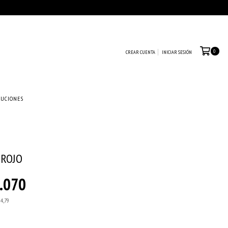
0
CREAR CUENTA
INICIAR SESIÓN
LUCIONES
 ROJO
.070
24,79