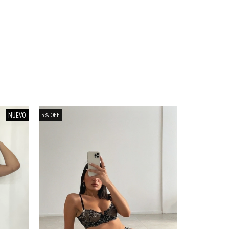
NUEVO
3
%
OFF
3
%
OFF