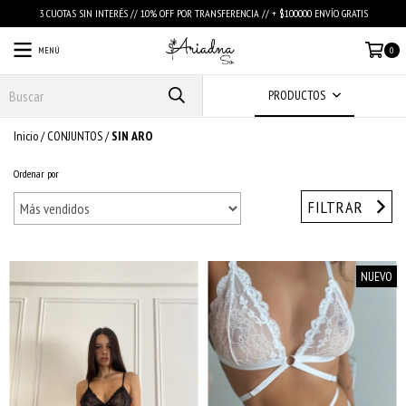
3 CUOTAS SIN INTERÉS // 10% OFF POR TRANSFERENCIA // + $100000 ENVÍO GRATIS
MENÚ
0
PRODUCTOS
Inicio
/
CONJUNTOS
/
SIN ARO
Ordenar por
FILTRAR
NUEVO