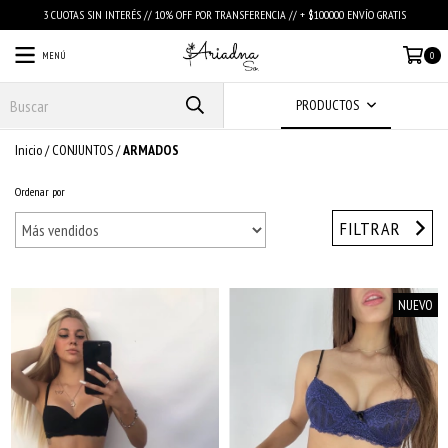
3 CUOTAS SIN INTERÉS // 10% OFF POR TRANSFERENCIA // + $100000 ENVÍO GRATIS
MENÚ
0
PRODUCTOS
Inicio
/
CONJUNTOS
/
ARMADOS
Ordenar por
FILTRAR
NUEVO