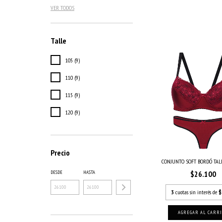
VER TODOS
Talle
105 (9)
110 (9)
115 (9)
120 (9)
Precio
CONJUNTO SOFT BORDÓ TAL
DESDE
HASTA
$26.100
3
cuotas sin interés de
$
AGREGAR AL CARR