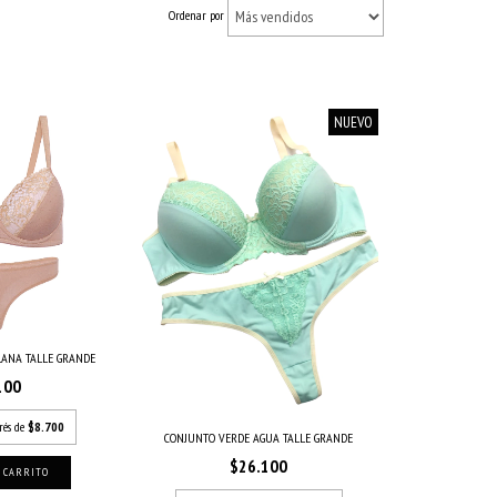
Ordenar por
NUEVO
LANA TALLE GRANDE
100
rés de
$8.700
CONJUNTO VERDE AGUA TALLE GRANDE
$26.100
 CARRITO