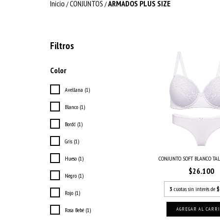
Inicio
CONJUNTOS
ARMADOS PLUS SIZE
/
/
Filtros
Color
Avellana (1)
Blanco (1)
Bordó (1)
Gris (1)
Hueso (1)
CONJUNTO SOFT BLANCO TA
$26.100
Negro (1)
3
cuotas sin interés de
$
Rojo (1)
AGREGAR AL CARR
Rosa Bebé (1)