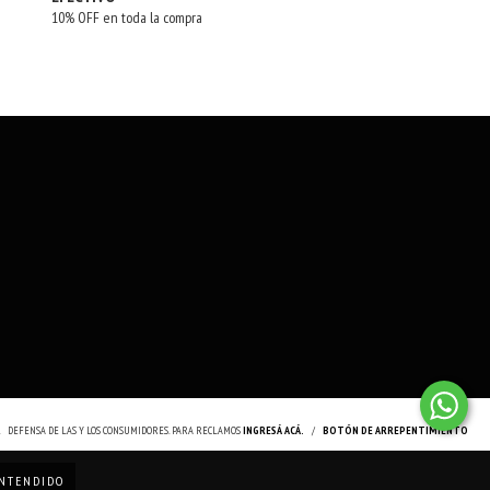
10% OFF en toda la compra
.
DEFENSA DE LAS Y LOS CONSUMIDORES. PARA RECLAMOS
INGRESÁ ACÁ.
/
BOTÓN DE ARREPENTIMIENTO
NTENDIDO