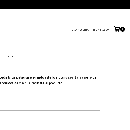
0
CREAR CUENTA
INICIAR SESIÓN
LUCIONES
pedir la cancelación enviando este formulario
con tu número de
corridos desde que recibiste el producto.