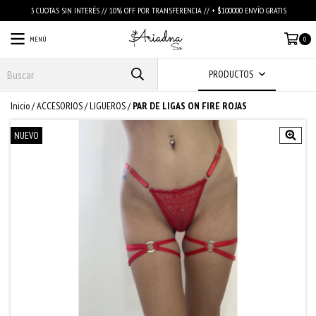
3 CUOTAS SIN INTERÉS // 10% OFF POR TRANSFERENCIA // + $100000 ENVÍO GRATIS
MENÚ
0
PRODUCTOS
Inicio
/
ACCESORIOS
/
LIGUEROS
/
PAR DE LIGAS ON FIRE ROJAS
NUEVO