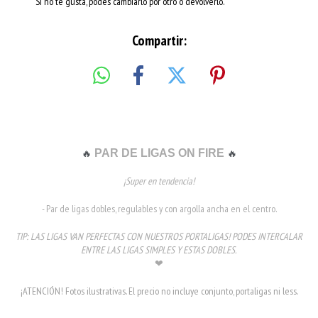
Si no te gusta, podés cambiarlo por otro o devolverlo.
Compartir:
PAR DE LIGAS ON FIRE
🔥
🔥
¡Super en tendencia!
- Par de ligas dobles, regulables y con argolla ancha en el centro.
TIP: LAS LIGAS VAN PERFECTAS CON NUESTROS PORTALIGAS! PODES INTERCALAR
ENTRE LAS LIGAS SIMPLES Y ESTAS DOBLES.
❤
¡ATENCIÓN! Fotos ilustrativas. El precio no incluye conjunto, portaligas ni less.