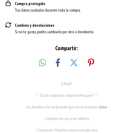
Compra protegida
Tus datos cuidados durante toda la compra.
Cambios y devoluciones
Si no te gusta, podés cambiarlo por otro o devolverlo.
Compartir:
¡Llegó!
♡
El tan esperado conjunto Margaret
♡
Los detalles y la dedicación que tiene lo hacen
único.
- Corpiño con aro y sin relleno.
- Centro en V hecho a mano uno por uno.