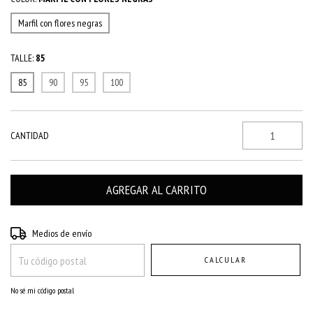
Marfil con flores negras
TALLE:
85
85
90
95
100
CANTIDAD
Entregas para el CP:
CAMBIAR CP
Medios de envío
CALCULAR
No sé mi código postal