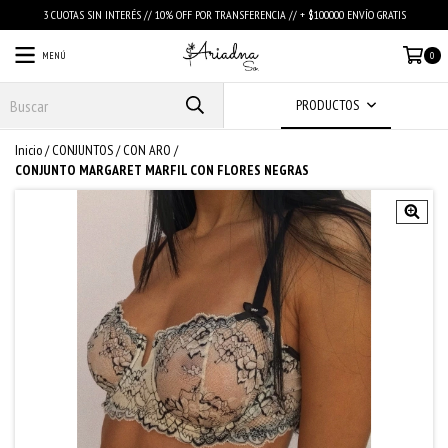
3 CUOTAS SIN INTERÉS // 10% OFF POR TRANSFERENCIA // + $100000 ENVÍO GRATIS
MENÚ
0
PRODUCTOS
Inicio
/
CONJUNTOS
/
CON ARO
/
CONJUNTO MARGARET MARFIL CON FLORES NEGRAS